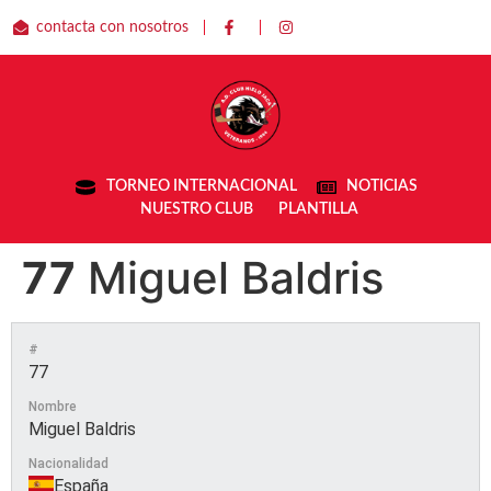
contacta con nosotros
TORNEO INTERNACIONAL
NOTICIAS
NUESTRO CLUB
PLANTILLA
77
Miguel Baldris
#
77
Nombre
Miguel Baldris
Nacionalidad
España