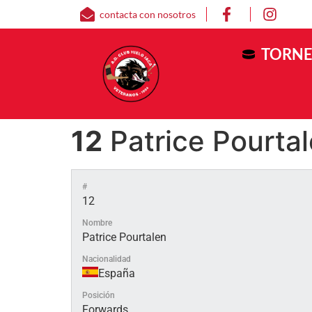
contacta con nosotros
TORNE
12
Patrice Pourta
#
12
Nombre
Patrice Pourtalen
Nacionalidad
España
Posición
Forwards